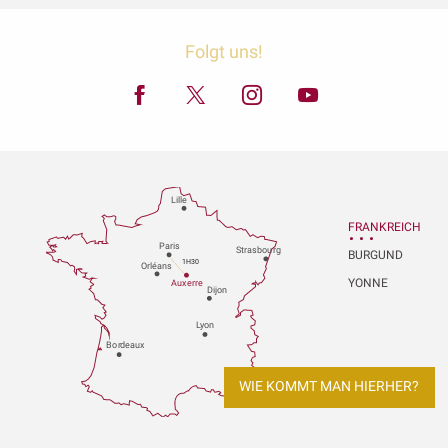
Folgt uns!
Lille
FRANKREICH
P
aris
Strasbou
r
g
BURGUND
1H30
Orléans
YONNE
Au
x
er
r
e
Dijon
L
y
on
Bo
r
deaux
WIE KOMMT MAN HIERHER?