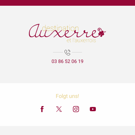
Garçon, la note ! Beija flor - Bossa
Même ton patrimoine (Jacques-Lacarrière)
Exposition "Avec le vin comme complice" et "La nature est bel
Lézards des arts
Aux'Arts 68 présente Malo. A - Vernissage et Exposition
La Cathédrale Saint-Etienne et sa crypte
Expositions Chapelle d'Avigneau - Escamps
03 86 52 06 19
ÉNIGME EN FAMILLE | DÉCOUVREZ AUXERRE !
Exposition Raymond RIOTTE
Balade gourmande | Vélo & Saveurs | 7 produits régionaux
Exposition « La mer est ton miroir »
Exposition Sculptures au jardin
Folgt uns!