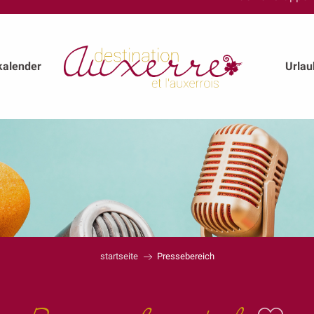
kalender
Urla
startseite
Pressebereich