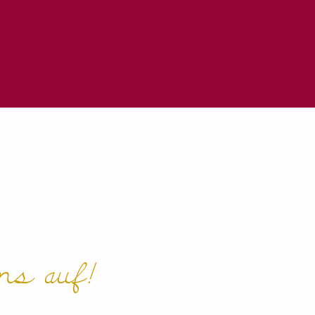
uter aux favoris
s auf!