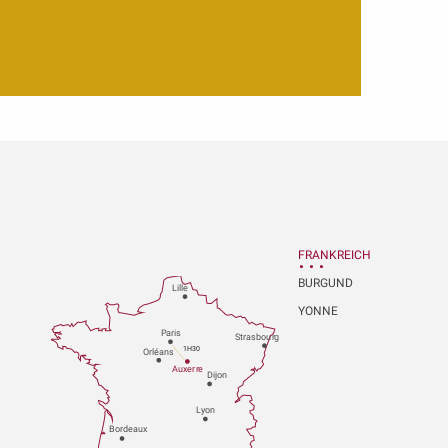
FRANKREICH
BURGUND
Lille
YONNE
P
aris
Strasbou
r
g
1H30
Orléans
Au
x
er
r
e
Dijon
L
y
on
Bo
r
deaux