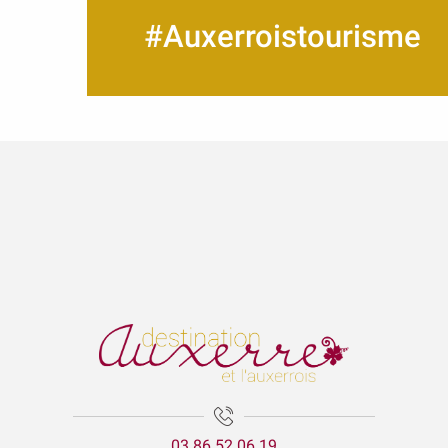
#Auxerroistourisme
03 86 52 06 19