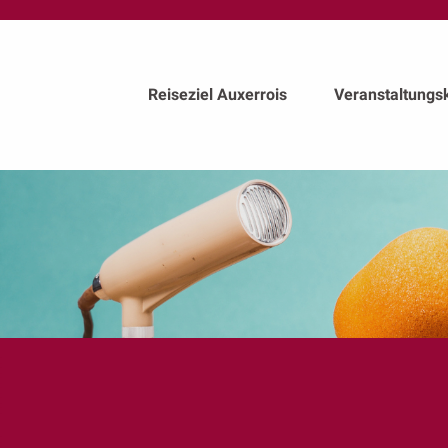
au
contenu
principal
Reiseziel Auxerrois
Veranstaltungs