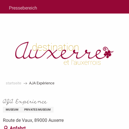
au
Pressebereich
contenu
principal
startseite
AJA Expérience
AJA Expérience
MUSEUM
PRIVATES MUSEUM
Route de Vaux, 89000 Auxerre
Anfahrt