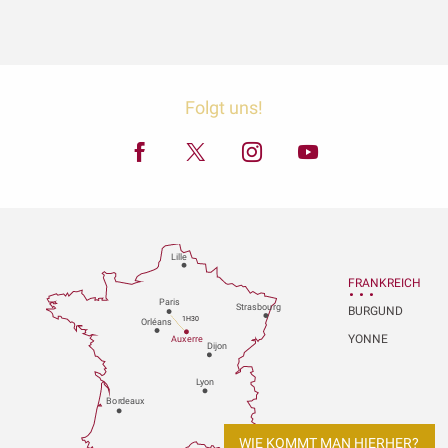
Folgt uns!
Lille
FRANKREICH
P
aris
Strasbou
r
g
BURGUND
1H30
Orléans
YONNE
Au
x
er
r
e
Dijon
L
y
on
Bo
r
deaux
WIE KOMMT MAN HIERHER?