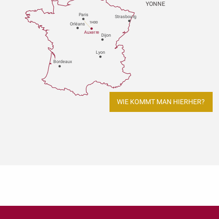
YONNE
P
aris
Strasbou
r
g
1H30
Orléans
Au
x
er
r
e
Dijon
L
y
on
Bo
r
deaux
WIE KOMMT MAN HIERHER?