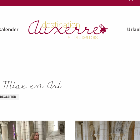
kalender
Urla
 Mise en Art
EBEGLEITER