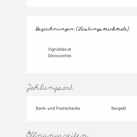
Leistungensmögl
Bezeichnungen (Leistungsmerkmale)
Bezeichnungen (Leistungsmerkmale)
Vignobles et
Découvertes
Zahlungsart
Bank- und Postschecks
Bargeld
Öffnungszeiten