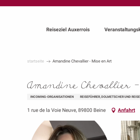
au
contenu
principal
Reiseziel Auxerrois
Veranstaltungs
startseite
Amandine Chevallier - Mise en Art
Amandine Chevallier -
INCOMING-ORGANISATIONEN
REISEFÜHRER, DOLMETSCHER UND REIS
1 rue de la Voie Neuve, 89800 Beine
Anfahrt