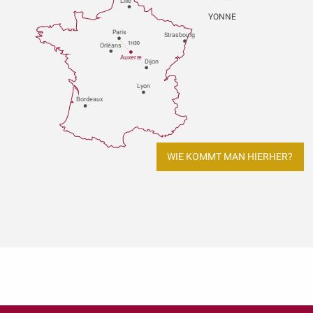
Lille
YONNE
P
aris
Strasbou
r
g
1H30
Orléans
Au
x
er
r
e
Dijon
L
y
on
Bo
r
deaux
WIE KOMMT MAN HIERHER?