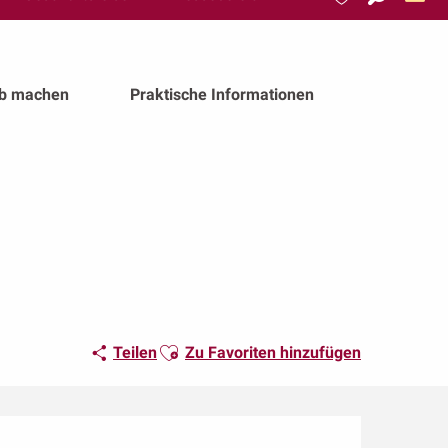
Suche
Voir les favoris
ub machen
Praktische Informationen
Ajouter aux favoris
Teilen
Zu Favoriten hinzufügen
Öffnungszeiten & Kon