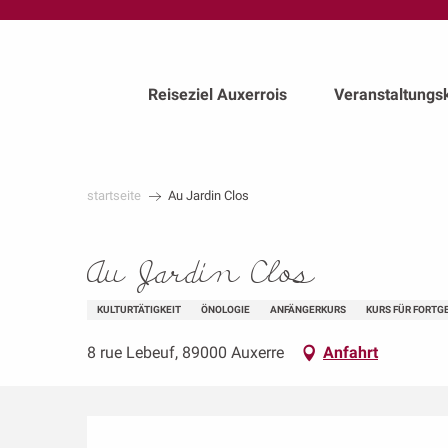
au
contenu
principal
Reiseziel Auxerrois
Veranstaltungs
startseite
Au Jardin Clos
Au Jardin Clos
KULTURTÄTIGKEIT
ÖNOLOGIE
ANFÄNGERKURS
KURS FÜR FORTG
8 rue Lebeuf, 89000 Auxerre
Anfahrt
Beschreibung