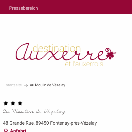
au
Pressebereich
contenu
principal
startseite
Au Moulin de Vézelay
Au Moulin de Vézelay
48 Grande Rue, 89450 Fontenay-près-Vézelay
Anfahrt