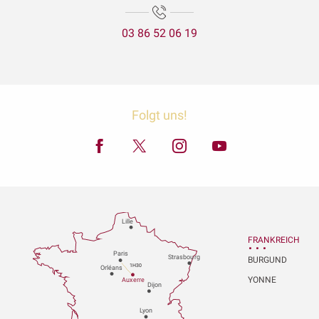
03 86 52 06 19
Folgt uns!
Lille
FRANKREICH
P
aris
Strasbou
r
g
BURGUND
1H30
Orléans
YONNE
Au
x
er
r
e
Dijon
L
y
on