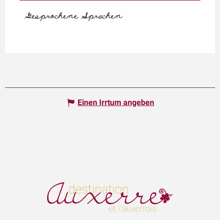
Gesprochene Sprachen
Gesprochene Sprachen
Einen Irrtum angeben