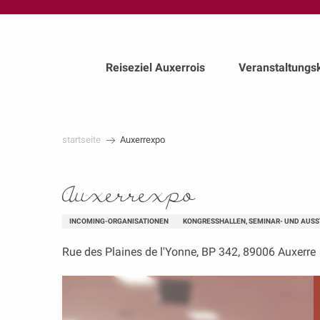
au
contenu
principal
Reiseziel Auxerrois
Veranstaltungs
startseite
Auxerrexpo
Auxerrexpo
INCOMING-ORGANISATIONEN
KONGRESSHALLEN, SEMINAR- UND AUS
Rue des Plaines de l'Yonne, BP 342, 89006 Auxerre