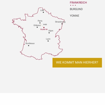
FRANKREICH
BURGUND
Lille
YONNE
P
aris
Strasbou
r
g
1H30
Orléans
Au
x
er
r
e
Dijon
L
y
on
Bo
r
deaux
WIE KOMMT MAN HIERHER?