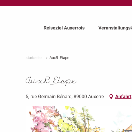
au
contenu
principal
Reiseziel Auxerrois
Veranstaltungs
startseite
AuxR_Etape
AuxR_Etape
5, rue Germain Bénard, 89000 Auxerre
Anfahrt