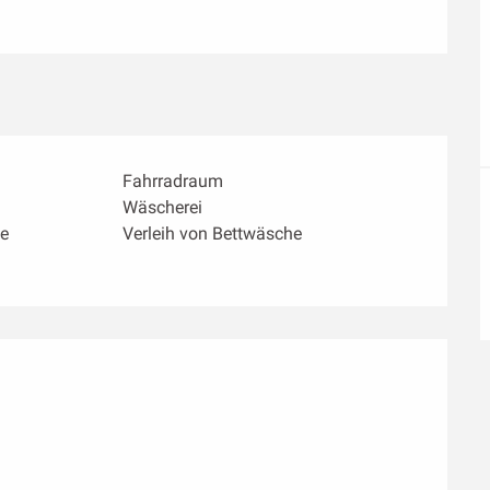
Fahrradraum
Wäscherei
e
Verleih von Bettwäsche
ichkeiten