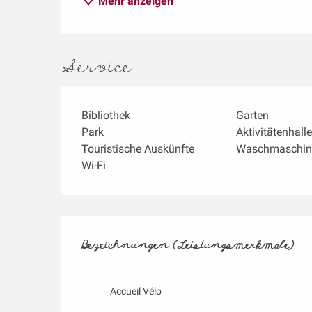
Mehr anzeigen
Service
Bibliothek
Garten
Park
Aktivitätenhalle
Touristische Auskünfte
Waschmaschin
Wi-Fi
Leistungensmögl
Bezeichnungen (Leistungsmerkmale)
Bezeichnungen (Leistungsmerkmale)
Accueil Vélo