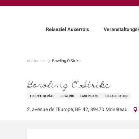
au
contenu
principal
Reiseziel Auxerrois
Veranstaltungs
startseite
Bowling O'Strike
Bowling O'Strike
FREIZEITGERÄTE
BOWLING
LASER GAME
BILLARDSALON
2, avenue de l'Europe, BP 42, 89470 Monéteau
Beschreibung