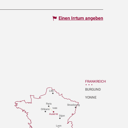
Einen Irrtum angeben
FRANKREICH
BURGUND
Lille
YONNE
P
aris
Strasbou
r
g
1H30
Orléans
Au
x
er
r
e
Dijon
L
y
on