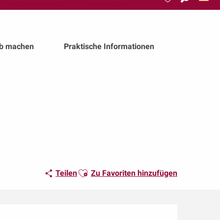
Suche
Voir les favoris
ub machen
Praktische Informationen
Ajouter aux favoris
Teilen
Zu Favoriten hinzufügen
Öffnungszeiten & Kon