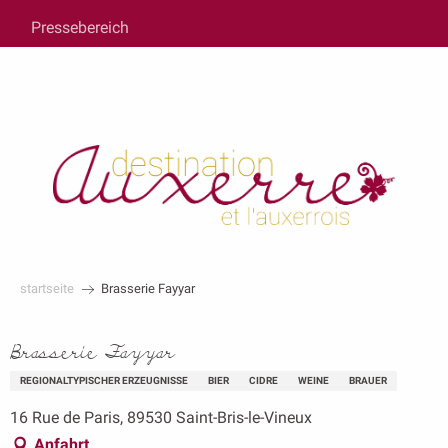
au
Pressebereich
contenu
principal
startseite
Brasserie Fayyar
Brasserie Fayyar
REGIONALTYPISCHER ERZEUGNISSE
BIER
CIDRE
WEINE
BRAUER
16 Rue de Paris, 89530 Saint-Bris-le-Vineux
Anfahrt