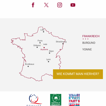
Lille
FRANKREICH
P
aris
Strasbou
r
g
BURGUND
1H30
Orléans
YONNE
Au
x
er
r
e
Dijon
L
y
on
Bo
r
deaux
WIE KOMMT MAN HIERHER?