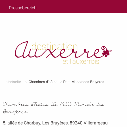
au
Pressebereich
contenu
principal
startseite
Chambres d'hôtes Le Petit Manoir des Bruyères
Chambres d'hôtes Le Petit Manoir des
Bruyères
5, allée de Charbuy, Les Bruyères, 89240 Villefargeau