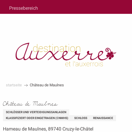
au
Pressebereich
contenu
principal
startseite
Château de Maulnes
Château de Maulnes
SCHLÖSSER UND VERTEIDIGUNGSANLAGEN
KLASSIFIZIERT ODER EINGETRAGEN (CNMHS)
SCHLOSS
RENAISSANCE
Hameau de Maulnes, 89740 Cruzy-le-Châtel