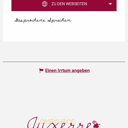
ZU DEN WEBSEITEN
Gesprochene Sprachen
Gesprochene Sprachen
Einen Irrtum angeben