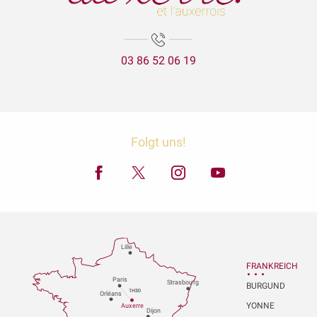
03 86 52 06 19
Folgt uns!
Lille
FRANKREICH
P
aris
Strasbou
r
g
BURGUND
1H30
Orléans
YONNE
Au
x
er
r
e
Dijon