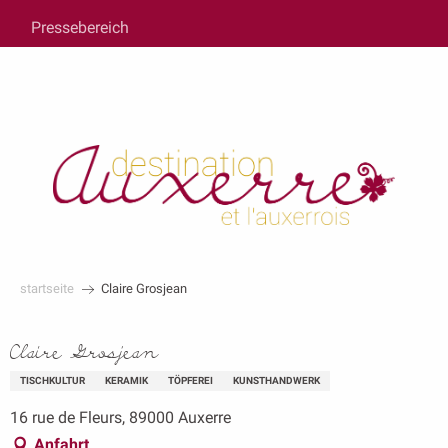
au
Pressebereich
contenu
principal
startseite
Claire Grosjean
Claire Grosjean
TISCHKULTUR
KERAMIK
TÖPFEREI
KUNSTHANDWERK
16 rue de Fleurs, 89000 Auxerre
Anfahrt