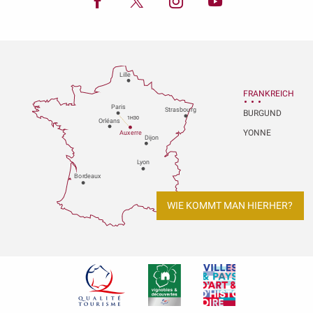
Lille
FRANKREICH
P
aris
Strasbou
r
g
BURGUND
1H30
Orléans
YONNE
Au
x
er
r
e
Dijon
L
y
on
Bo
r
deaux
WIE KOMMT MAN HIERHER?