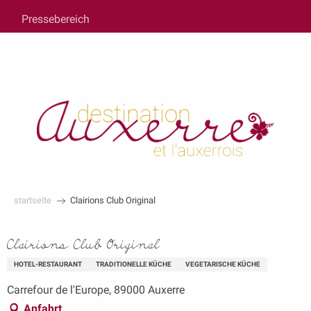
au
Pressebereich
contenu
principal
startseite
Clairions Club Original
Clairions Club Original
HOTEL-RESTAURANT
TRADITIONELLE KÜCHE
VEGETARISCHE KÜCHE
Carrefour de l'Europe, 89000 Auxerre
Anfahrt