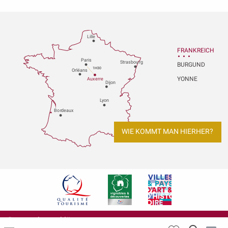
Lille
FRANKREICH
P
aris
Strasbou
r
g
BURGUND
1H30
Orléans
YONNE
Au
x
er
r
e
Dijon
L
y
on
Bo
r
deaux
WIE KOMMT MAN HIERHER?
Datenschutzerklärung