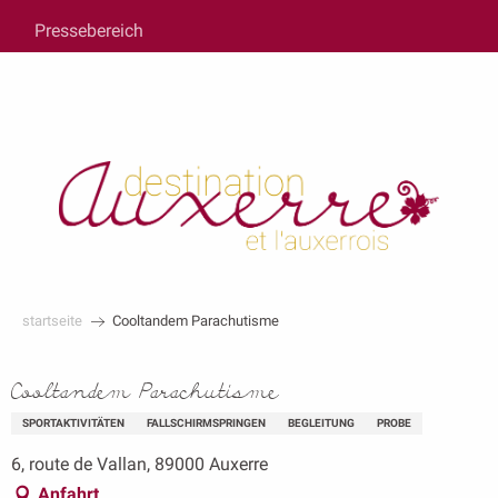
au
Pressebereich
contenu
principal
startseite
Cooltandem Parachutisme
Cooltandem Parachutisme
SPORTAKTIVITÄTEN
FALLSCHIRMSPRINGEN
BEGLEITUNG
PROBE
6, route de Vallan, 89000 Auxerre
Anfahrt