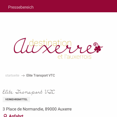
au
Pressebereich
contenu
principal
startseite
Elite Transport VTC
Elite Transport VTC
VERKEHRSMITTEL
3 Place de Normandie, 89000 Auxerre
Anfahrt