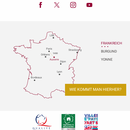
Lille
FRANKREICH
P
aris
Strasbou
r
g
BURGUND
1H30
Orléans
YONNE
Au
x
er
r
e
Dijon
L
y
on
Bo
r
deaux
WIE KOMMT MAN HIERHER?