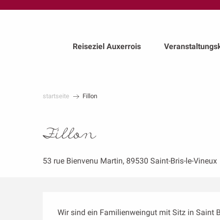
au
contenu
principal
Reiseziel Auxerrois
Veranstaltungs
startseite
Fillon
Fillon
53 rue Bienvenu Martin, 89530 Saint-Bris-le-Vineux
Beschreibung
Wir sind ein Familienweingut mit Sitz in Saint 