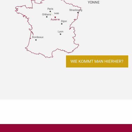
YONNE
P
aris
Strasbou
r
g
1H30
Orléans
Au
x
er
r
e
Dijon
L
y
on
Bo
r
deaux
WIE KOMMT MAN HIERHER?