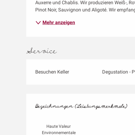
Auxerre und Chablis. Wir produzieren Weiß-, R
Pinot Noir, Sauvignon und Aligoté. Wir empfang
Mehr anzeigen
Service
Besuchen Keller
Degustation - 
Leistungensmögl
Bezeichnungen (Leistungsmerkmale)
Bezeichnungen (Leistungsmerkmale)
Haute Valeur
Environnementale