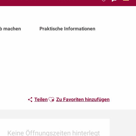
Suche
Voir les favoris
ub machen
Praktische Informationen
Ajouter aux favoris
Teilen
Zu Favoriten hinzufügen
Öffnungszeiten & Kon
Keine Öffnungszeiten hinterlegt