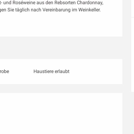
ot- und Roséweine aus den Rebsorten Chardonnay, 
en Sie täglich nach Vereinbarung im Weinkeller.
Probe
Haustiere erlaubt
ichkeiten