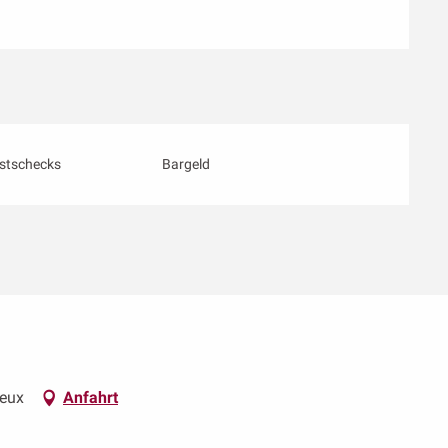
stschecks
Bargeld
neux
Anfahrt