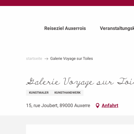
au
contenu
principal
Reiseziel Auxerrois
Veranstaltungs
startseite
Galerie Voyage sur Toiles
Galerie Voyage sur Toi
KUNSTMALER
KUNSTHANDWERK
15, rue Joubert, 89000 Auxerre
Anfahrt
Beschreibung