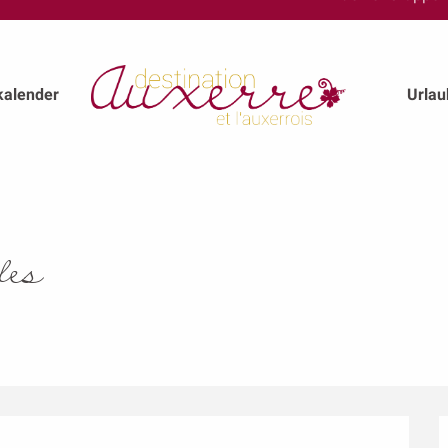
kalender
Urla
les