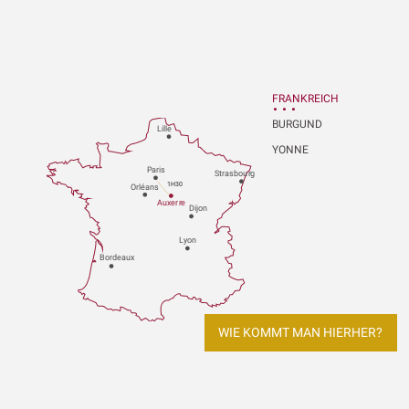
FRANKREICH
BURGUND
Lille
YONNE
P
aris
Strasbou
r
g
1H30
Orléans
Au
x
er
r
e
Dijon
L
y
on
Bo
r
deaux
WIE KOMMT MAN HIERHER?