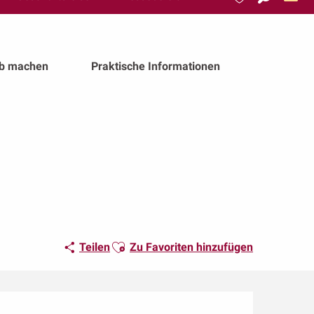
Suche
Voir les favoris
ub machen
Praktische Informationen
Ajouter aux favoris
Teilen
Zu Favoriten hinzufügen
Öffnungszeiten & Kon