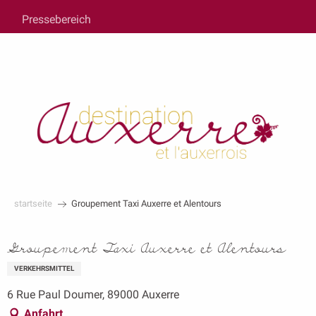
au
Pressebereich
contenu
principal
startseite
Groupement Taxi Auxerre et Alentours
Groupement Taxi Auxerre et Alentours
VERKEHRSMITTEL
6 Rue Paul Doumer, 89000 Auxerre
Anfahrt