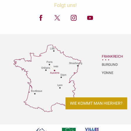
Folgt uns!
Lille
FRANKREICH
P
aris
Strasbou
r
g
BURGUND
1H30
Orléans
YONNE
Au
x
er
r
e
Dijon
L
y
on
Bo
r
deaux
WIE KOMMT MAN HIERHER?