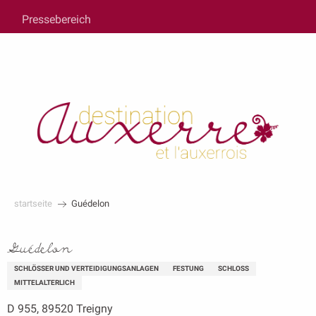
au
Pressebereich
contenu
principal
startseite
Guédelon
Guédelon
SCHLÖSSER UND VERTEIDIGUNGSANLAGEN
FESTUNG
SCHLOSS
MITTELALTERLICH
D 955, 89520 Treigny