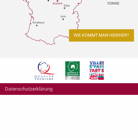
YONNE
Au
x
er
r
e
Dijon
L
y
on
Bo
r
deaux
WIE KOMMT MAN HIERHER?
Datenschutzerklärung