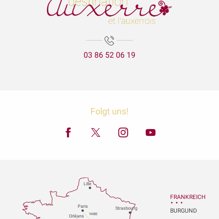
03 86 52 06 19
Folgt uns!
Lille
FRANKREICH
P
aris
Strasbou
r
g
BURGUND
1H30
Orléans