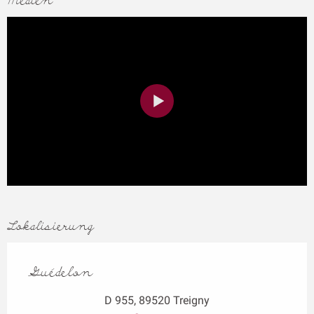
Medien
Lokalisierung
Guédelon
D 955, 89520 Treigny