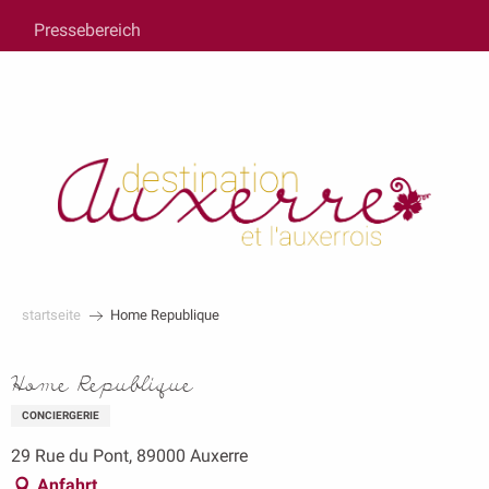
au
Pressebereich
contenu
principal
startseite
Home Republique
Home Republique
CONCIERGERIE
29 Rue du Pont, 89000 Auxerre
Anfahrt