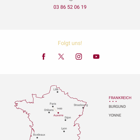
03 86 52 06 19
Folgt uns!
Lille
FRANKREICH
P
aris
Strasbou
r
g
BURGUND
1H30
Orléans
YONNE
Au
x
er
r
e
Dijon
L
y
on
Bo
r
deaux