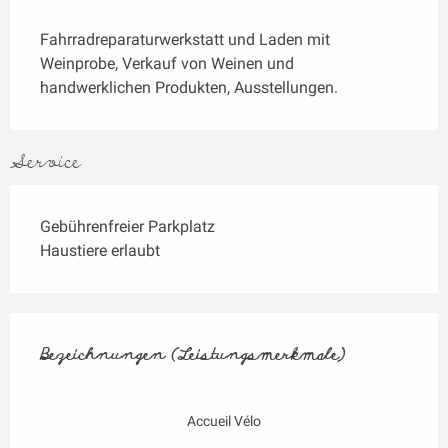
Beschreibung
Fahrradreparaturwerkstatt und Laden mit 
Weinprobe, Verkauf von Weinen und 
handwerklichen Produkten, Ausstellungen.
Service
Gebührenfreier Parkplatz
Haustiere erlaubt
Leistungensmöglichkeiten
Bezeichnungen (Leistungsmerkmale)
Bezeichnungen (Leistungsmerkmale)
Accueil Vélo