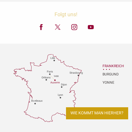
Folgt uns!
Lille
FRANKREICH
P
aris
Strasbou
r
g
BURGUND
1H30
Orléans
YONNE
Au
x
er
r
e
Dijon
L
y
on
Bo
r
deaux
WIE KOMMT MAN HIERHER?