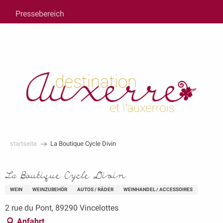
au
Pressebereich
contenu
principal
startseite
La Boutique Cycle Divin
La Boutique Cycle Divin
WEIN
WEINZUBEHÖR
AUTOS / RÄDER
WEINHANDEL / ACCESSOIRES
2 rue du Pont, 89290 Vincelottes
Anfahrt