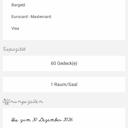
Bargeld
Eurocard - Mastercard
Visa
Kapazität
60 Gedeck(e)
1 Raum/Saal
Öffnungszeiten
vom
Bis zum
2 Januar 2026
30 Dezember 2026
bis zum
30 Dezember 2026