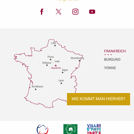
Lille
FRANKREICH
P
aris
Strasbou
r
g
BURGUND
1H30
Orléans
YONNE
Au
x
er
r
e
Dijon
L
y
on
Bo
r
deaux
WIE KOMMT MAN HIERHER?