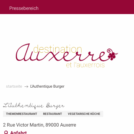
au
Pressebereich
contenu
principal
startseite
L'Authentique Burger
L'Authentique Burger
THEMENRESTAURANT
RESTAURANT
VEGETARISCHE KÜCHE
2 Rue Victor Martin, 89000 Auxerre
Anfahrt