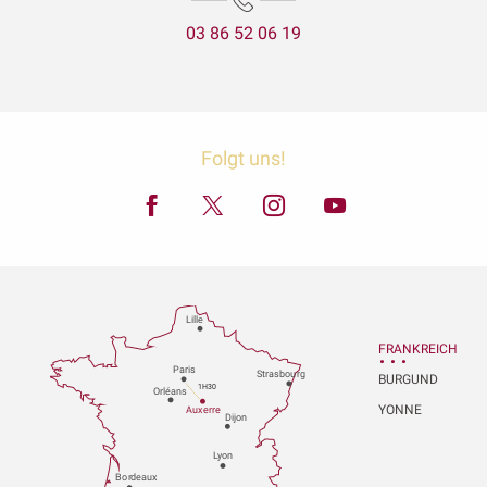
03 86 52 06 19
Folgt uns!
Lille
FRANKREICH
P
aris
Strasbou
r
g
BURGUND
1H30
Orléans
YONNE
Au
x
er
r
e
Dijon
L
y
on
Bo
r
deaux