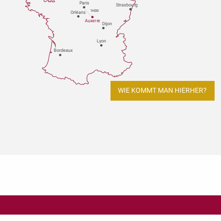
P
aris
Strasbou
r
g
1H30
Orléans
Au
x
er
r
e
Dijon
L
y
on
Bo
r
deaux
WIE KOMMT MAN HIERHER?