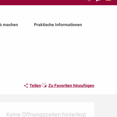
Suche
Voir les favoris
ub machen
Praktische Informationen
Ajouter aux favoris
Teilen
Zu Favoriten hinzufügen
Öffnungszeiten & Kon
Keine Öffnungszeiten hinterlegt