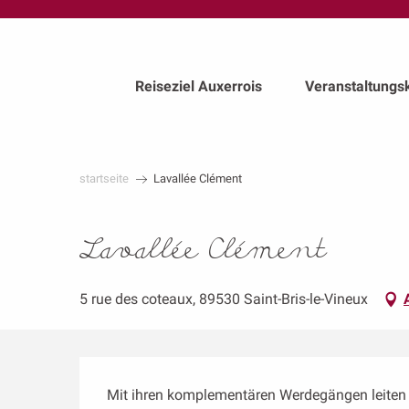
au
contenu
principal
Reiseziel Auxerrois
Veranstaltungs
startseite
Lavallée Clément
Lavallée Clément
5 rue des coteaux, 89530 Saint-Bris-le-Vineux
Beschreibung
Mit ihren komplementären Werdegängen leiten C