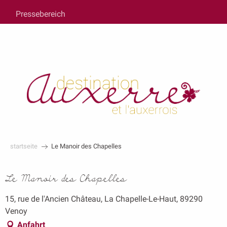
au
Pressebereich
contenu
principal
startseite
Le Manoir des Chapelles
Le Manoir des Chapelles
15, rue de l'Ancien Château, La Chapelle-Le-Haut, 89290
Venoy
Anfahrt