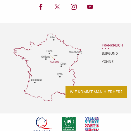
Lille
FRANKREICH
P
aris
Strasbou
r
g
BURGUND
1H30
Orléans
YONNE
Au
x
er
r
e
Dijon
L
y
on
Bo
r
deaux
WIE KOMMT MAN HIERHER?