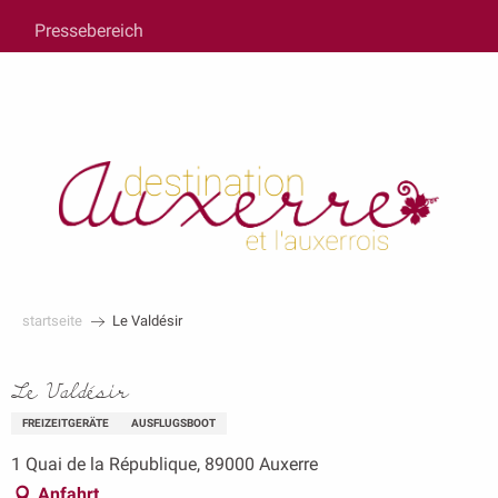
au
Pressebereich
contenu
principal
startseite
Le Valdésir
Le Valdésir
FREIZEITGERÄTE
AUSFLUGSBOOT
1 Quai de la République, 89000 Auxerre
Anfahrt