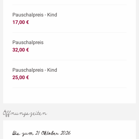
Pauschalpreis - Kind
17,00 €
Pauschalpreis
32,00 €
Pauschalpreis - Kind
25,00 €
Öffnungszeiten
vom
Bis zum
8 Juli 2026
21 Oktober 2026
bis zum
21 Oktober 2026