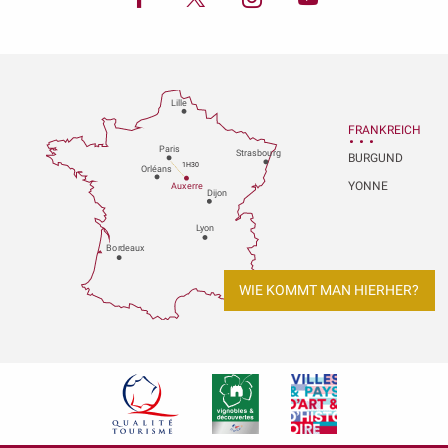
Lille
FRANKREICH
P
aris
Strasbou
r
g
BURGUND
1H30
Orléans
YONNE
Au
x
er
r
e
Dijon
L
y
on
Bo
r
deaux
WIE KOMMT MAN HIERHER?