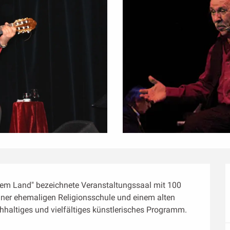
em Land" bezeichnete Veranstaltungssaal mit 100 
iner ehemaligen Religionsschule und einem alten 
chhaltiges und vielfältiges künstlerisches Programm. 