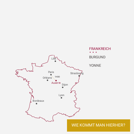
FRANKREICH
BURGUND
Lille
YONNE
P
aris
Strasbou
r
g
1H30
Orléans
Au
x
er
r
e
Dijon
L
y
on
Bo
r
deaux
WIE KOMMT MAN HIERHER?