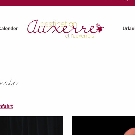
kalender
Urla
erie
nfahrt