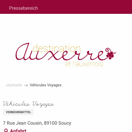
au
Pressebereich
contenu
principal
startseite
Véhicules Voyages
Véhicules Voyages
VERKEHRSMITTEL
7 Rue Jean Cousin, 89100 Soucy
Anfahrt