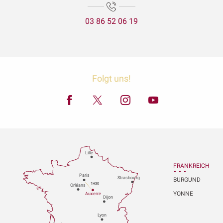
03 86 52 06 19
Folgt uns!
Lille
FRANKREICH
P
aris
Strasbou
r
g
BURGUND
1H30
Orléans
YONNE
Au
x
er
r
e
Dijon
L
y
on