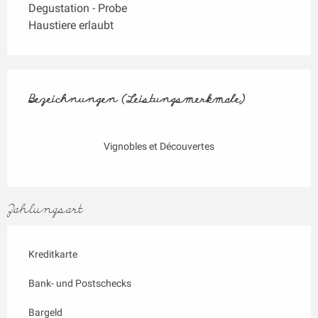
Degustation - Probe
Haustiere erlaubt
Leistungensmöglichkeiten
Bezeichnungen (Leistungsmerkmale)
Bezeichnungen (Leistungsmerkmale)
Vignobles et Découvertes
Zahlungsart
Kreditkarte
Bank- und Postschecks
Bargeld