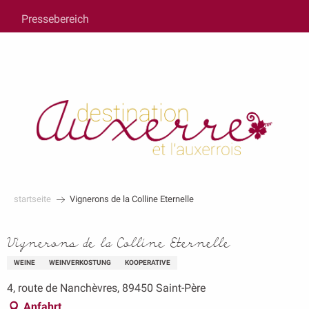
au
Pressebereich
contenu
principal
startseite
Vignerons de la Colline Eternelle
Vignerons de la Colline Eternelle
WEINE
WEINVERKOSTUNG
KOOPERATIVE
4, route de Nanchèvres, 89450 Saint-Père
Anfahrt