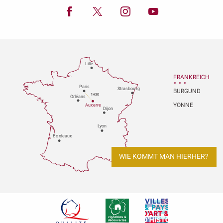
Lille
FRANKREICH
P
aris
Strasbou
r
g
BURGUND
1H30
Orléans
YONNE
Au
x
er
r
e
Dijon
L
y
on
Bo
r
deaux
WIE KOMMT MAN HIERHER?