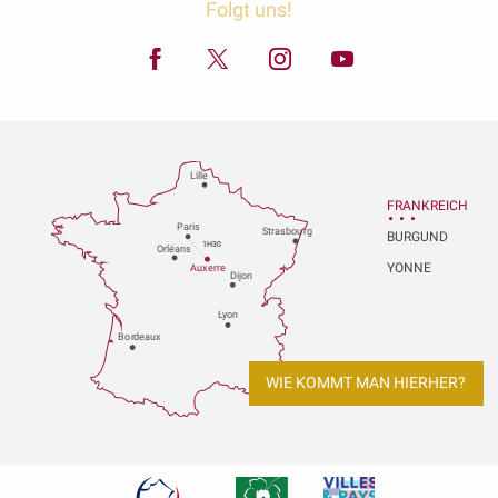
Folgt uns!
Lille
FRANKREICH
P
aris
Strasbou
r
g
BURGUND
1H30
Orléans
YONNE
Au
x
er
r
e
Dijon
L
y
on
Bo
r
deaux
WIE KOMMT MAN HIERHER?