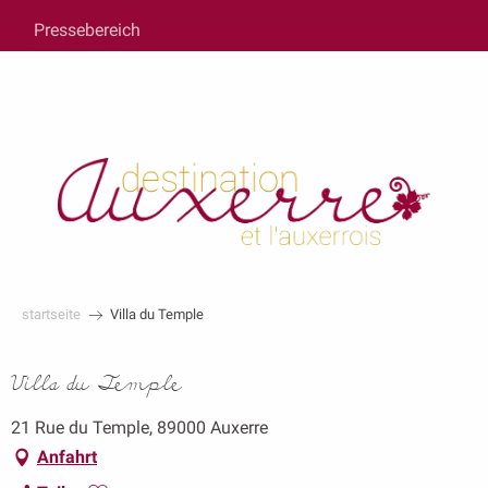
au
Pressebereich
contenu
principal
startseite
Villa du Temple
Villa du Temple
21 Rue du Temple, 89000 Auxerre
Anfahrt
Ajouter aux favoris