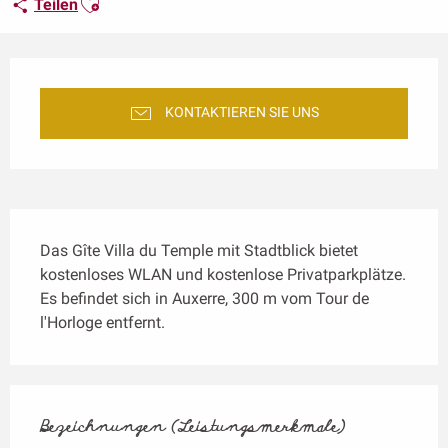
Teilen
Öffnungszeiten & Kontaktdaten
KONTAKTIEREN SIE UNS
Beschreibung
Das Gîte Villa du Temple mit Stadtblick bietet 
kostenloses WLAN und kostenlose Privatparkplätze. 
Es befindet sich in Auxerre, 300 m vom Tour de 
l'Horloge entfernt.
Leistungensmöglichkeiten
Bezeichnungen (Leistungsmerkmale)
Bezeichnungen (Leistungsmerkmale)