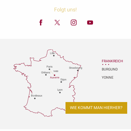
Folgt uns!
Lille
FRANKREICH
P
aris
Strasbou
r
g
BURGUND
1H30
Orléans
YONNE
Au
x
er
r
e
Dijon
L
y
on
Bo
r
deaux
WIE KOMMT MAN HIERHER?