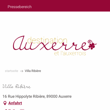
au
Pressebereich
contenu
principal
startseite
Villa Ribière
Villa Ribière
16 Rue Hippolyte Ribière, 89000 Auxerre
Anfahrt
Ajouter aux favoris