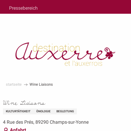
au
Pressebereich
contenu
principal
startseite
Wine Liaisons
Wine Liaisons
KULTURTÄTIGKEIT
ÖNOLOGIE
BEGLEITUNG
4 Rue des Prés, 89290 Champs-sur-Yonne
Anfahrt