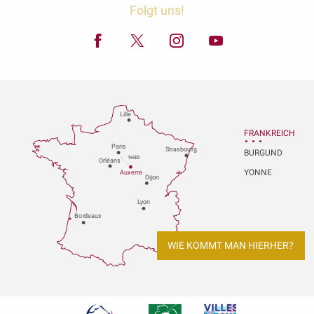
Folgt uns!
Lille
FRANKREICH
P
aris
Strasbou
r
g
BURGUND
1H30
Orléans
YONNE
Au
x
er
r
e
Dijon
L
y
on
Bo
r
deaux
WIE KOMMT MAN HIERHER?