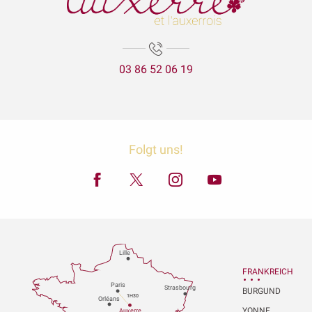
03 86 52 06 19
Folgt uns!
Lille
FRANKREICH
P
aris
Strasbou
r
g
BURGUND
1H30
Orléans
YONNE
Au
x
er
r
e