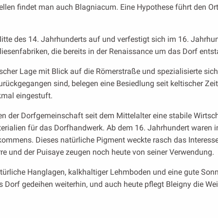
ellen findet man auch Blagniacum. Eine Hypothese führt den Or
itte des 14. Jahrhunderts auf und verfestigt sich im 16. Jahrhu
 Fliesenfabriken, die bereits in der Renaissance um das Dorf ents
ischer Lage mit Blick auf die Römerstraße und spezialisierte sic
zurückgegangen sind, belegen eine Besiedlung seit keltischer Zei
mal eingestuft.
 der Dorfgemeinschaft seit dem Mittelalter eine stabile Wirtsch
erialien für das Dorfhandwerk. Ab dem 16. Jahrhundert waren i
kommens. Dieses natürliche Pigment weckte rasch das Interess
rre und der Puisaye zeugen noch heute von seiner Verwendung.
türliche Hanglagen, kalkhaltiger Lehmboden und eine gute Sonne
Dorf gedeihen weiterhin, und auch heute pflegt Bleigny die Wei