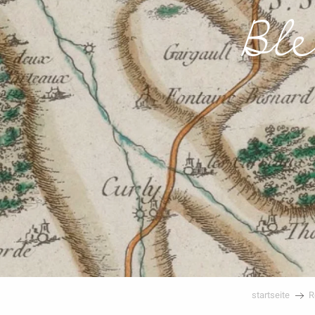
Bl
startseite
R