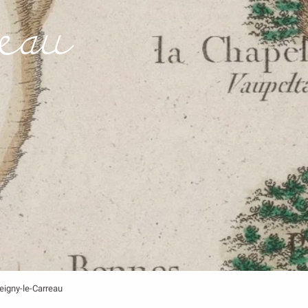
eau
eigny-le-Carreau