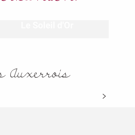
Le Soleil d'Or
s Auxerrois