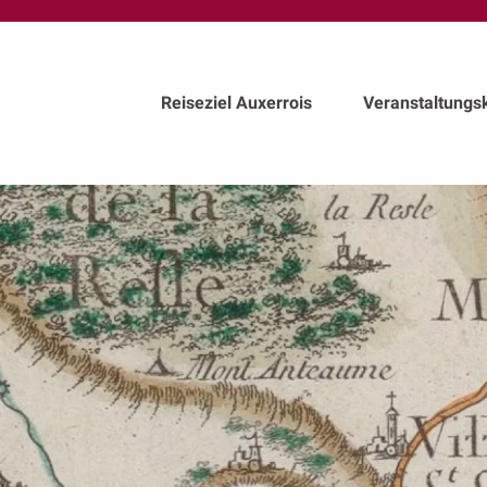
au
contenu
principal
Reiseziel Auxerrois
Veranstaltungs