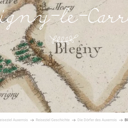
eigny-le-Carr
eiseziel Auxerrois
Reiseziel Geschichte
Die Dörfer des Auxerrois
Bl