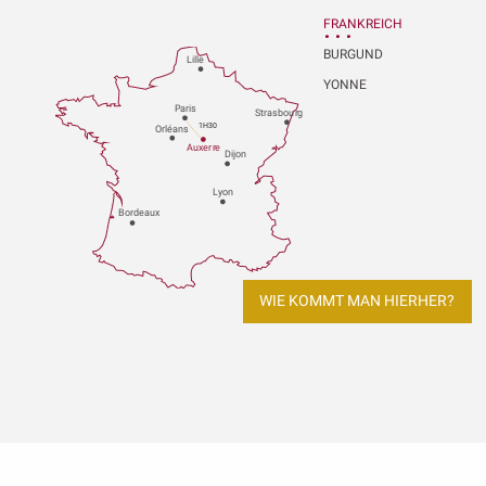
FRANKREICH
BURGUND
Lille
YONNE
P
aris
Strasbou
r
g
1H30
Orléans
Au
x
er
r
e
Dijon
L
y
on
Bo
r
deaux
WIE KOMMT MAN HIERHER?