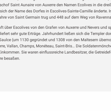
Bischof Saint Aunaire von Auxerre den Namen Ecolives in die drei
s sich der Name des Dorfes in Escolives-Sainte-Camille ändert
 Bahre von Saint Germain trug und 448 auf dem Weg von Ravenna 
ft über Escolives von den Grafen von Auxerre und Nevers und s
iefert sehr gute Erträge. Jahrhundert ließen sich die Templer do
ce (um 1130 gegründet und 1308 von den Maltesern übernomm
erre, Vallan, Champs, Monéteau, Saint-Bris… Die Soldatenmönch
inkommen. Sie waren einflussreiche Landbesitzer, die Getreidef
rre besaßen.