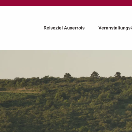
au
contenu
principal
Reiseziel Auxerrois
Veranstaltungs