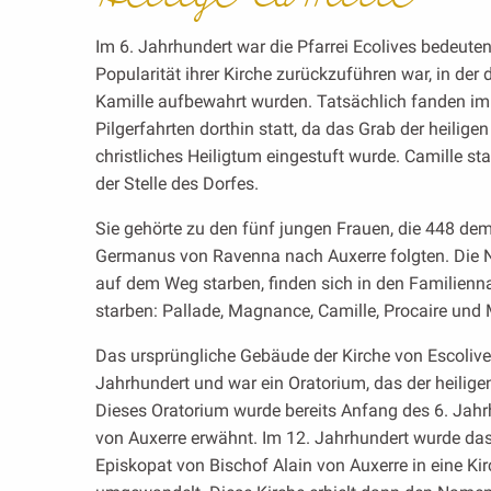
Im 6. Jahrhundert war die Pfarrei Ecolives bedeute
Popularität ihrer Kirche zurückzuführen war, in der d
Kamille aufbewahrt wurden. Tatsächlich fanden im 
Pilgerfahrten dorthin statt, da das Grab der heilige
christliches Heiligtum eingestuft wurde. Camille st
der Stelle des Dorfes.
Sie gehörte zu den fünf jungen Frauen, die 448 de
Germanus von Ravenna nach Auxerre folgten. Die N
auf dem Weg starben, finden sich in den Familienna
starben: Pallade, Magnance, Camille, Procaire und
Das ursprüngliche Gebäude der Kirche von Escoliv
Jahrhundert und war ein Oratorium, das der heilig
Dieses Oratorium wurde bereits Anfang des 6. Jah
von Auxerre erwähnt. Im 12. Jahrhundert wurde da
Episkopat von Bischof Alain von Auxerre in eine Ki