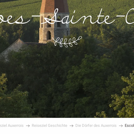
ves-Sainte-
eziel Auxerrois
Reiseziel Geschichte
Die Dörfer des Auxerrois
Escol