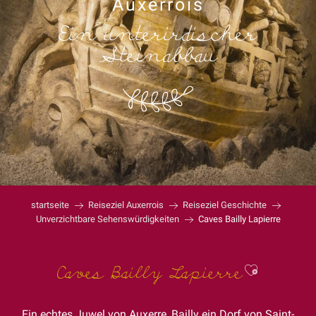
Auxerrois
Ein unterirdischer
Steinabbau
startseite
Reiseziel Auxerrois
Reiseziel Geschichte
Unverzichtbare Sehenswürdigkeiten
Caves Bailly Lapierre
Ajouter 
Caves Bailly Lapierre
Ein echtes Juwel von Auxerre, Bailly ein Dorf von Saint-