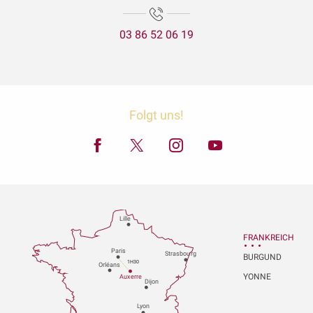
03 86 52 06 19
Folgt uns!
Lille
FRANKREICH
P
aris
Strasbou
r
g
BURGUND
1H30
Orléans
YONNE
Au
x
er
r
e
Dijon
L
y
on