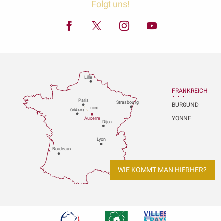
Folgt uns!
Lille
FRANKREICH
P
aris
Strasbou
r
g
BURGUND
1H30
Orléans
YONNE
Au
x
er
r
e
Dijon
L
y
on
Bo
r
deaux
WIE KOMMT MAN HIERHER?