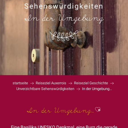
Sehenswürdigkeiten
In der Umgebung
startseite
Reiseziel Auxerrois
Reiseziel Geschichte
Unverzichtbare Sehenswürdigkeiten
In der Umgebung…
Ajouter a
In der Umgebung…
Eine Basilika UNESKO Denkmal, eine Burg die gerade