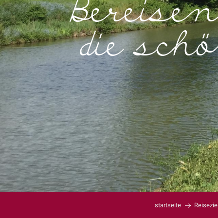
Bereisen
die sch
startseite
Reisezie