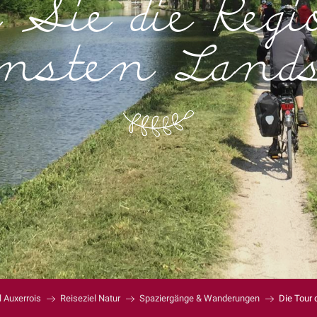
 Sie die Reg
önsten Land
l Auxerrois
Reiseziel Natur
Spaziergänge & Wanderungen
Die Tour 