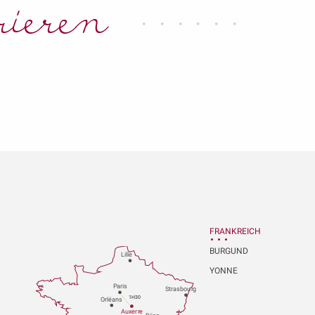
rieren
Ein Spaziergang in der
Stadt
FRANKREICH
BURGUND
Lille
YONNE
P
aris
Strasbou
r
g
1H30
Orléans
Au
x
er
r
e