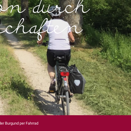
ion durch
schaften
der Burgund per Fahrrad