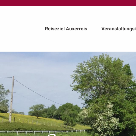
au
contenu
principal
Reiseziel Auxerrois
Veranstaltungs