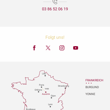
03 86 52 06 19
Folgt uns!
Lille
FRANKREICH
P
aris
Strasbou
r
g
BURGUND
1H30
Orléans
YONNE
Au
x
er
r
e
Dijon
L
y
on
Bo
r
deaux