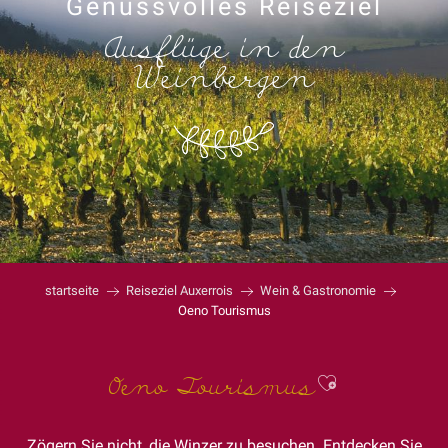
Genussvolles Reiseziel
Ausflüge in den
Weinbergen
startseite
Reiseziel Auxerrois
Wein & Gastronomie
Oeno Tourismus
Ajouter au
Oeno Tourismus
Zögern Sie nicht, die Winzer zu besuchen. Entdecken Sie