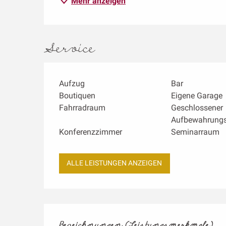
Mehr anzeigen
Service
Aufzug
Bar
Boutiquen
Eigene Garage
Fahrradraum
Geschlossener
Aufbewahrungs
Konferenzzimmer
Seminarraum
ALLE LEISTUNGEN ANZEIGEN
Leistungensmögl
Bezeichnungen (Leistungsmerkmale)
Bezeichnungen (Leistungsmerkmale)