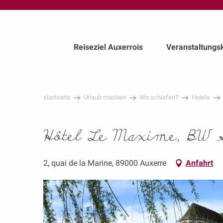
au
contenu
principal
Reiseziel Auxerrois
Veranstaltungs
startseite
Urlaub machen
Wo schlafen?
Hotels
Hôtel Le Maxime, BW S
2, quai de la Marine, 89000 Auxerre
Anfahrt