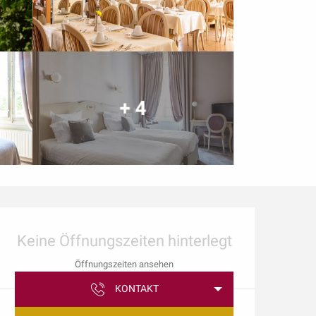
+ 4
Öffnungszeiten & Kon
Keine Öffnungszeiten hinterlegt
Öffnungszeiten ansehen
KONTAKT