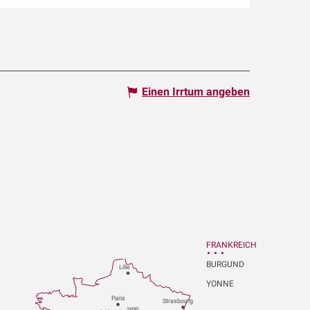
Einen Irrtum angeben
FRANKREICH
BURGUND
Lille
YONNE
P
aris
Strasbou
r
g
1H30