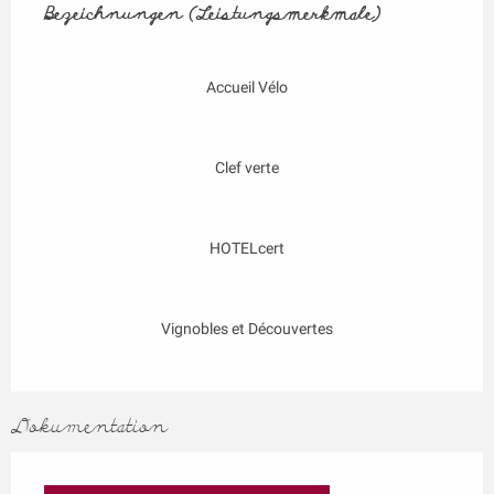
Bezeichnungen (Leistungsmerkmale)
Bezeichnungen (Leistungsmerkmale)
Accueil Vélo
Clef verte
HOTELcert
Vignobles et Découvertes
Dokumentation