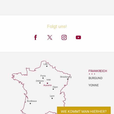
Folgt uns!
Lille
FRANKREICH
P
aris
Strasbou
r
g
BURGUND
1H30
Orléans
YONNE
Au
x
er
r
e
Dijon
L
y
on
Bo
r
deaux
WIE KOMMT MAN HIERHER?