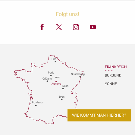
Folgt uns!
Lille
FRANKREICH
P
aris
Strasbou
r
g
BURGUND
1H30
Orléans
YONNE
Au
x
er
r
e
Dijon
L
y
on
Bo
r
deaux
WIE KOMMT MAN HIERHER?