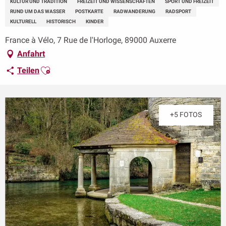
KULTUR UND TRADITION
FREIZEIT UND WISSENSCHAFTEN
SPORT UND FREIZEIT
RUND UM DAS WASSER
POSTKARTE
RADWANDERUNG
RADSPORT
KULTURELL
HISTORISCH
KINDER
France à Vélo, 7 Rue de l'Horloge, 89000 Auxerre
Anfahrt
Ajouter aux favoris
Teilen
+5 FOTOS