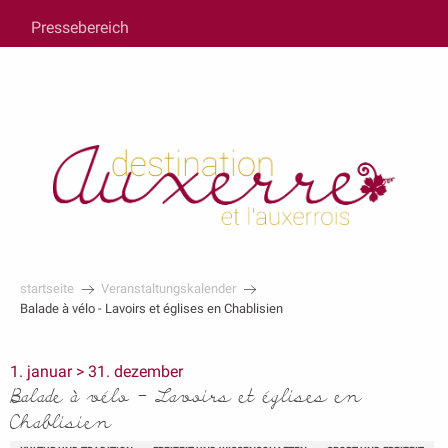
au
Pressebereich
contenu
principal
startseite
Veranstaltungskalender
Balade à vélo - Lavoirs et églises en Chablisien
1. januar > 31. dezember
Balade à vélo - Lavoirs et églises en
Chablisien