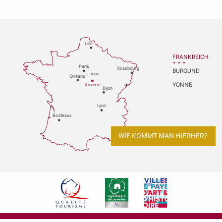
Lille
FRANKREICH
P
aris
Strasbou
r
g
BURGUND
1H30
Orléans
YONNE
Au
x
er
r
e
Dijon
L
y
on
Bo
r
deaux
WIE KOMMT MAN HIERHER?