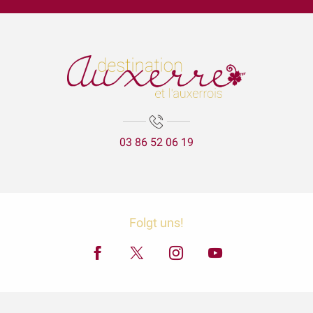
Visite Flash du mois d’août : La création du parc de l'Arbre Sec
Garçon, la note ! Jooq - Jazz fusion
Lézards des arts
Aux'Arts 68 présente Malo. A - Vernissage et Exposition
Les secrets de lAtlantide
La visite aux lanternes
La Cathédrale Saint-Etienne et sa crypte
03 86 52 06 19
Expositions Chapelle d'Avigneau - Escamps
Exposition Raymond RIOTTE
Balade gourmande | Vélo & Saveurs | 7 produits régionaux
ÉNIGME EN FAMILLE | DÉCOUVREZ AUXERRE !
Exposition « La mer est ton miroir »
Folgt uns!