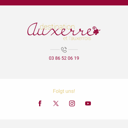
Visite Flash du mois d’août : La création du parc de l'Arbre Sec
Garçon, la note ! Jooq - Jazz fusion
Lézards des arts
Aux'Arts 68 présente Malo. A - Vernissage et Exposition
Les secrets de lAtlantide
La visite aux lanternes
La Cathédrale Saint-Etienne et sa crypte
03 86 52 06 19
Expositions Chapelle d'Avigneau - Escamps
Exposition Raymond RIOTTE
Balade gourmande | Vélo & Saveurs | 7 produits régionaux
ÉNIGME EN FAMILLE | DÉCOUVREZ AUXERRE !
Exposition « La mer est ton miroir »
Folgt uns!