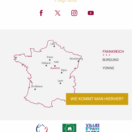
Lille
FRANKREICH
P
aris
Strasbou
r
g
BURGUND
1H30
Orléans
YONNE
Au
x
er
r
e
Dijon
L
y
on
Bo
r
deaux
WIE KOMMT MAN HIERHER?