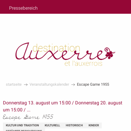
au
Pressebereich
contenu
principal
startseite
Veranstaltungskalender
Escape Game 1955
Donnerstag 13. august um 15:00 / Donnerstag 20. august
um 15:00 / ...
Escape Game 1955
KULTUR UND TRADITION
KULTURELL
HISTORISCH
KINDER