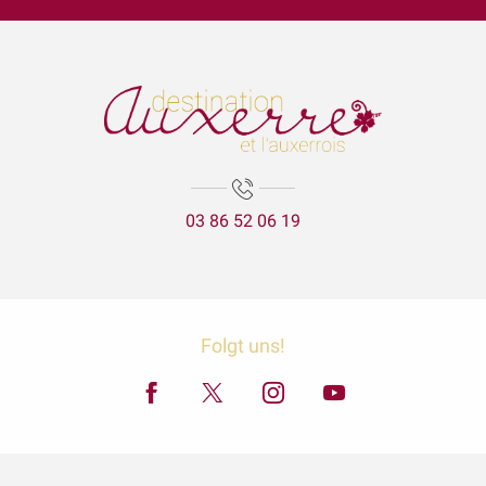
Visite Flash du mois d’août : La création du parc de l'Arbre Sec
Garçon, la note ! Jooq - Jazz fusion
Lézards des arts
Aux'Arts 68 présente Malo. A - Vernissage et Exposition
Les secrets de lAtlantide
La visite aux lanternes
La Cathédrale Saint-Etienne et sa crypte
03 86 52 06 19
Expositions Chapelle d'Avigneau - Escamps
Exposition Raymond RIOTTE
Balade gourmande | Vélo & Saveurs | 7 produits régionaux
ÉNIGME EN FAMILLE | DÉCOUVREZ AUXERRE !
Exposition « La mer est ton miroir »
Folgt uns!