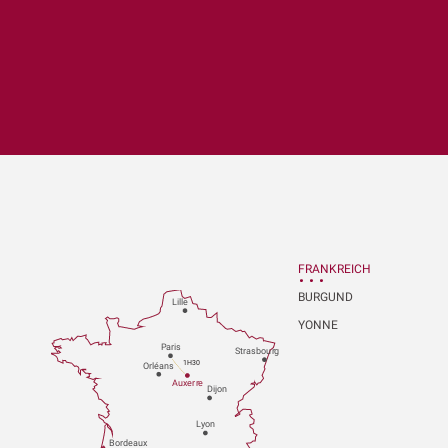
x favoris
FRANKREICH
BURGUND
Lille
YONNE
P
aris
Strasbou
r
g
1H30
Orléans
Au
x
er
r
e
Dijon
L
y
on
Bo
r
deaux