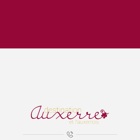
Bibli en balade - parc de l'Arboretum (Auxerre)
Lézards des arts
Escape Game 1955
La Cathédrale Saint-Etienne et sa crypte
Expositions Chapelle d'Avigneau - Escamps
Exposition Raymond RIOTTE
ÉNIGME EN FAMILLE | DÉCOUVREZ AUXERRE !
Balade gourmande | Vélo & Saveurs | 7 produits régionaux
Exposition « La mer est ton miroir »
Exposition Sculptures au jardin
Marguerite - les petites vaches de Belin
Visite guidée - La tour de l'horloge